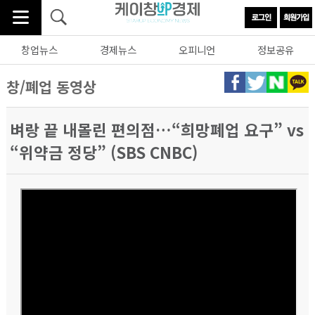
창업뉴스
경제뉴스
오피니언
정보공유
창/폐업 동영상
벼랑 끝 내몰린 편의점…“희망폐업 요구” vs
“위약금 정당” (SBS CNBC)