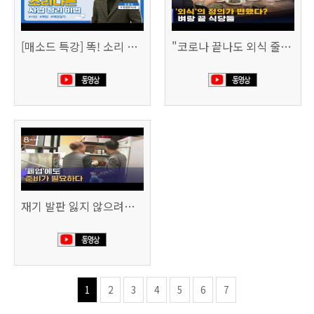
[매소드 특강] 똑! 소리 나는 사업 정리 비법
"코로나 끝나도 외식 줄이겠다"…위기의 식당들 (SBS 8시 뉴스)
재기 발판 잃지 않으려면…'폐업'에도 준비가 필요하다 (SBS 8시 뉴스)
1
2
3
4
5
6
7