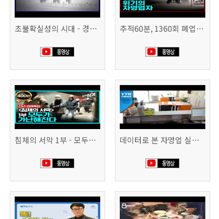
초불확실성의 시대 - 경제를 구하라 494회 (KBS 25.2.11)
추적60분, 1360회 폐업의 시대, 위기의 자영업자
침체의 서막 1부 - 모두가 가난해진다 | 시사직격 신년특집
데이터로 본 자영업 실태 - 매출 '뚝', 장수 업소도 '휘청'