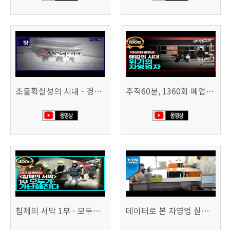
초불확실성의 시대 - 경제를 구하라 494회 (KBS 25.2.11)
추적60분, 1360회 폐업의 시대, 위기의 자영업자
침체의 서막 1부 - 모두가 가난해진다 | 시사직격 신년특집
데이터로 본 자영업 실태 - 매출 '뚝', 장수 업소도 '휘청'