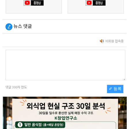
뉴스 댓글
비회원 접속중
댓글
300
자 한도
✐ 등록