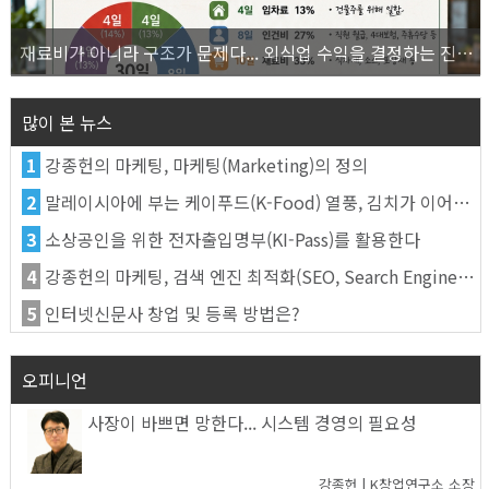
재료비가 아니라 구조가 문제다... 외식업 수익을 결정하는 진짜 숫자의 비밀
많이 본 뉴스
1
강종헌의 마케팅, 마케팅(Marketing)의 정의
2
말레이시아에 부는 케이푸드(K-Food) 열풍, 김치가 이어간다
3
소상공인을 위한 전자출입명부(KI-Pass)를 활용한다
4
강종헌의 마케팅, 검색 엔진 최적화(SEO, Search Engine Optimization)란
5
인터넷신문사 창업 및 등록 방법은?
오피니언
사장이 바쁘면 망한다... 시스템 경영의 필요성
강종헌 | K창업연구소 소장