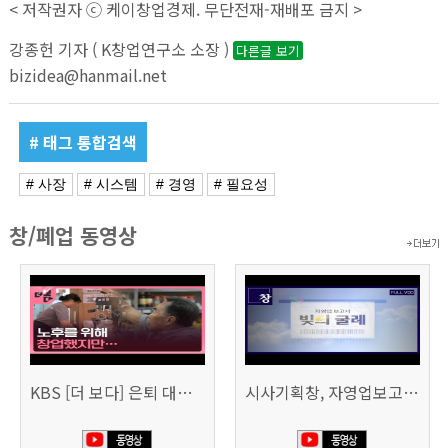
< 저작권자 ⓒ 케이창업경제. 무단전재-재배포 금지 >
강종헌 기자 ( K창업연구소 소장 )
다른글 보기
bizidea@hanmail.net
# 태그 통합검색
# 사장
# 시스템
# 경영
# 필요성
창/폐업 동영상
KBS [더 보다] 은퇴 대신 폐업
시사기획창, 자영업보고서 빚의 굴레 507회 (KBS 25.6.10)