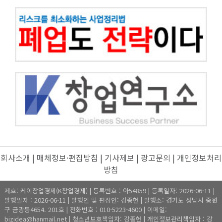
회사소개
|
매체정보·편집방침
|
기사제보
|
광고문의
|
개인정보처리
방침
제호: 케이창업경제(K창업경제) | 등록번호 : 아54859 | 등록일자: 2026-06-11 |
발행일자 : 2026-06-11 | 발행인 및 편집인: 강종헌 | 발행소: 경기도 성남시 중원
구 금광동4654. 201호 | 전화번호 : 010-5223-4600 | 이메일:
bizidea@hanmail.net | 청소년보호책임자: 강종헌 | 개인정보관리책임자 : 강