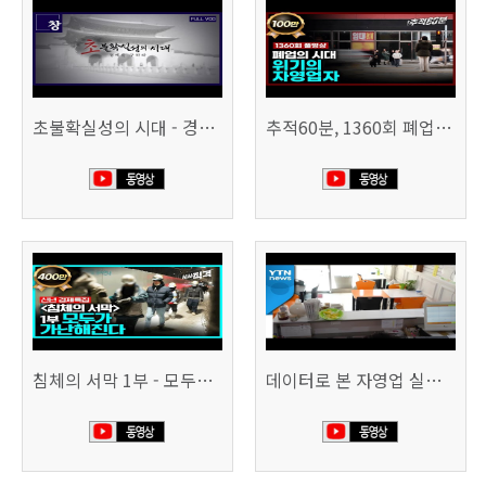
초불확실성의 시대 - 경제를 구하라 494회 (KBS 25.2.11)
추적60분, 1360회 폐업의 시대, 위기의 자영업자
침체의 서막 1부 - 모두가 가난해진다 | 시사직격 신년특집
데이터로 본 자영업 실태 - 매출 '뚝', 장수 업소도 '휘청'