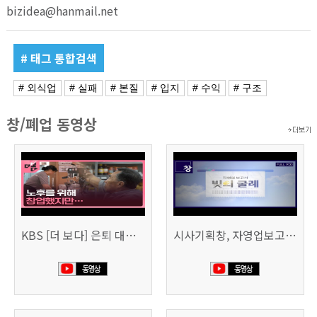
bizidea@hanmail.net
# 태그 통합검색
# 외식업
# 실패
# 본질
# 입지
# 수익
# 구조
창/폐업 동영상
KBS [더 보다] 은퇴 대신 폐업
시사기획창, 자영업보고서 빚의 굴레 507회 (KBS 25.6.10)