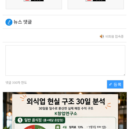
뉴스 댓글
비회원 접속중
댓글
300
자 한도
✐ 등록