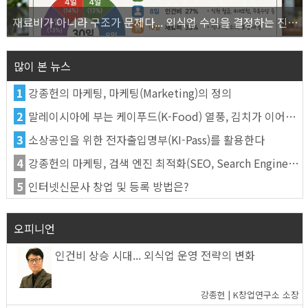
재료비가 아니라 구조가 문제다... 외식업 수익을 결정하는 진짜 숫자의 비밀
많이 본 뉴스
1
강종헌의 마케팅, 마케팅(Marketing)의 정의
2
말레이시아에 부는 케이푸드(K-Food) 열풍, 김치가 이어간다
3
소상공인을 위한 전자출입명부(KI-Pass)를 활용한다
4
강종헌의 마케팅, 검색 엔진 최적화(SEO, Search Engine Optimization)란
5
인터넷신문사 창업 및 등록 방법은?
오피니언
인건비 상승 시대... 외식업 운영 전략의 변화
강종헌 | K창업연구소 소장