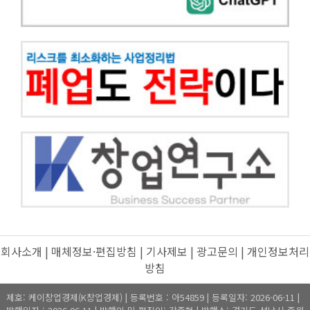
회사소개
|
매체정보·편집방침
|
기사제보
|
광고문의
|
개인정보처리
방침
제호: 케이창업경제(K창업경제) | 등록번호 : 아54859 | 등록일자: 2026-06-11 |