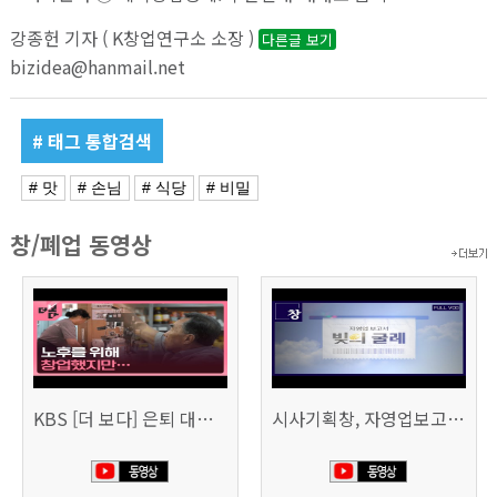
강종헌 기자 ( K창업연구소 소장 )
다른글 보기
bizidea@hanmail.net
# 태그 통합검색
# 맛
# 손님
# 식당
# 비밀
창/폐업 동영상
KBS [더 보다] 은퇴 대신 폐업
시사기획창, 자영업보고서 빚의 굴레 507회 (KBS 25.6.10)