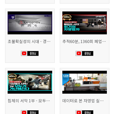
초불확실성의 시대 - 경제를 구하라 494회 (KBS 25.2.11)
추적60분, 1360회 폐업의 시대, 위기의 자영업자
침체의 서막 1부 - 모두가 가난해진다 | 시사직격 신년특집
데이터로 본 자영업 실태 - 매출 '뚝', 장수 업소도 '휘청'