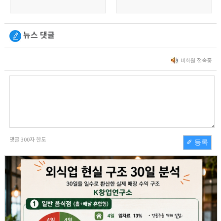
뉴스 댓글
비회원 접속중
댓글
300
자 한도
✐ 등록