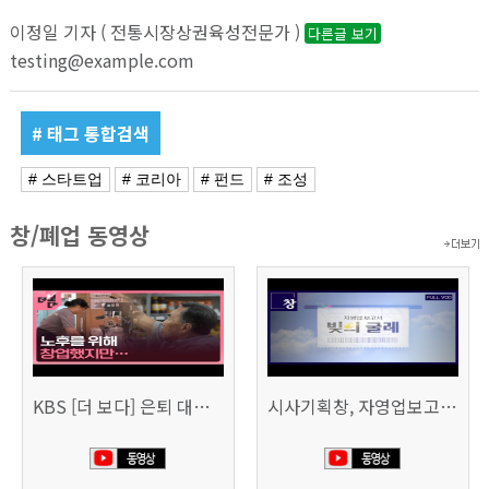
이정일 기자 ( 전통시장상권육성전문가 )
다른글 보기
testing@example.com
# 태그 통합검색
# 스타트업
# 코리아
# 펀드
# 조성
창/폐업 동영상
KBS [더 보다] 은퇴 대신 폐업
시사기획창, 자영업보고서 빚의 굴레 507회 (KBS 25.6.10)