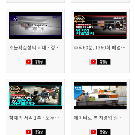
초불확실성의 시대 - 경제를 구하라 494회 (KBS 25.2.11)
추적60분, 1360회 폐업의 시대, 위기의 자영업자
침체의 서막 1부 - 모두가 가난해진다 | 시사직격 신년특집
데이터로 본 자영업 실태 - 매출 '뚝', 장수 업소도 '휘청'