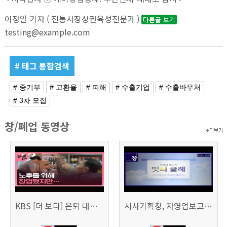
이정일 기자 ( 전통시장상권육성전문가 )
다른글 보기
testing@example.com
# 태그 통합검색
# 중기부
# 고환율
# 피해
# 수출기업
# 수출바우처
# 3차 모집
창/폐업 동영상
KBS [더 보다] 은퇴 대신 폐업
시사기획창, 자영업보고서 빚의 굴레 507회 (KBS 25.6.10)