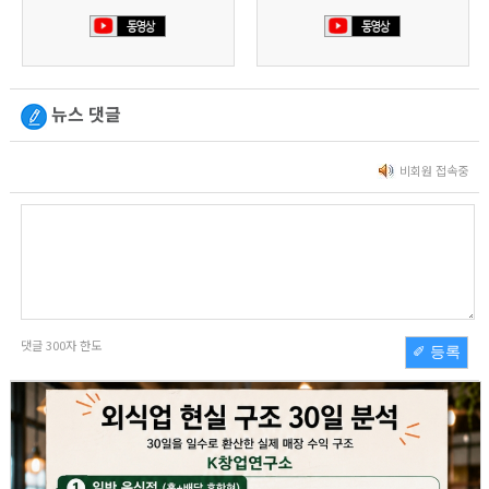
뉴스 댓글
비회원 접속중
댓글
300
자 한도
✐ 등록