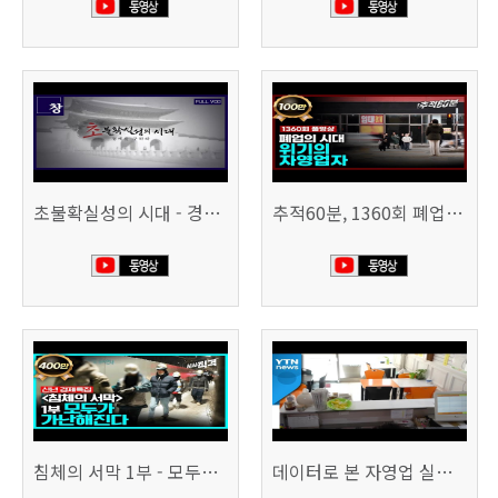
초불확실성의 시대 - 경제를 구하라 494회 (KBS 25.2.11)
추적60분, 1360회 폐업의 시대, 위기의 자영업자
침체의 서막 1부 - 모두가 가난해진다 | 시사직격 신년특집
데이터로 본 자영업 실태 - 매출 '뚝', 장수 업소도 '휘청'