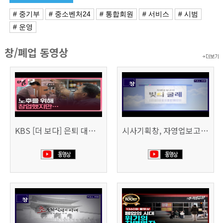
# 중기부
# 중소벤처24
# 통합회원
# 서비스
# 시범
# 운영
창/폐업 동영상
KBS [더 보다] 은퇴 대신 폐업
시사기획창, 자영업보고서 빚의 굴레 507회 (KBS 25.6.10)