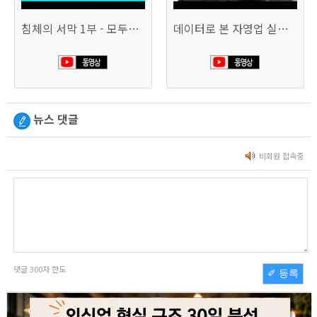
침체의 서막 1부 - 모두가 가난해진다 | 시사직격 신년특집
데이터로 본 자영업 실태 - 매출 '뚝', 장수 업소도 '휘청'
뉴스 댓글
비회원 접속중
댓글
300
자 한도
✐ 등록