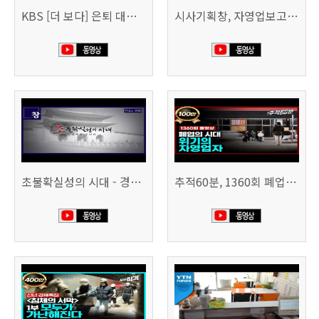
KBS [더 보다] 은퇴 대신 폐업
시사기획창, 자영업보고서 빚의 굴레 507회 (KBS 25.6.10)
초불확실성의 시대 - 경제를 구하라 494회 (KBS 25.2.11)
추적60분, 1360회 폐업의 시대, 위기의 자영업자