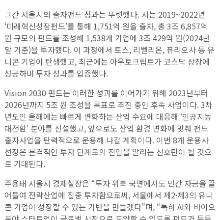
그간 서울시의 출자펀드 성과는 뚜렷했다. 시는 2019~2022년
‘미래혁신성장펀드’를 통해 1,751억 원을 출자, 총 3조 6,857억
원 규모의 펀드를 조성해 1,538개 기업에 3조 429억 원(2024년
말 기준)을 투자했다. 이 과정에서 토스, 리벨리온, 퓨리오사 등 유
니콘 기업이 탄생했고, 최근에는 아우토크립트가 코스닥 상장에
성공하며 투자 성과를 입증했다.
Vision 2030 펀드는 이러한 성과를 이어가기 위해 2023년부터
2026년까지 5조 원 조성을 목표로 추진 중인 후속 사업이다. 3차
년도인 올해에는 빠르게 변화하는 산업 수요에 대응해 ‘인공지능
대전환’ 분야를 신설했고, 앞으로도 산업 환경 변화에 맞춰 펀드
출자사업을 탄력적으로 운용해 나갈 계획이다. 이번 8개 운용사
선정은 본격적인 투자 단계로의 진입을 알리는 신호탄이 될 것으
로 기대된다.
주용태 서울시 경제실장은 “투자 위축 국면에서도 민간 자금을 끌
어들여 전략산업에 집중 투자함으로써, 서울에서 제2·제3의 유니
콘 기업이 성장할 수 있는 기반을 만들겠다”며, “특히 AI와 바이오
분야 스타트업이 글로벌 시장으로 도약할 수 있도록 펀드가 든든