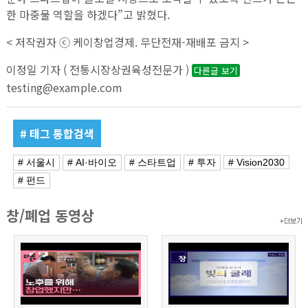
한 마중물 역할을 하겠다”고 밝혔다.
< 저작권자 ⓒ 케이창업경제. 무단전재-재배포 금지 >
이정일 기자 ( 전통시장상권육성전문가 )
다른글 보기
testing@example.com
# 태그 통합검색
# 서울시
# AI·바이오
# 스타트업
# 투자
# Vision2030
# 펀드
창/폐업 동영상