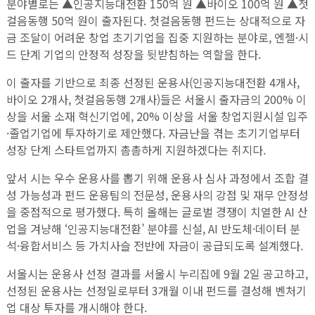
분야별로는 ▲인공지능대전환 150억 원 ▲바이오 100억 원 ▲첫
걸음동행 50억 원이 출자된다. 첫걸음동행 펀드는 상대적으로 자
금 조달이 어려운 창업 초기기업을 집중 지원하는 분야로, 엔젤·시
드 단계 기업의 안정적 성장을 뒷받침하는 역할을 한다.
이 출자를 기반으로 최종 선정된 운용사(인공지능대전환 4개사,
바이오 2개사, 첫걸음동행 2개사)들은 서울시 출자금의 200% 이
상을 서울 소재 혁신기업에, 20% 이상을 서울 창업지원시설 입주
·졸업기업에 투자하기로 제안했다. 자금난을 겪는 초기기업부터
성장 단계 스타트업까지 촘촘하게 지원하겠다는 취지다.
앞서 시는 우수 운용사를 뽑기 위해 운용사 심사 과정에서 조합 결
성 가능성과 펀드 운용팀의 전문성, 운용사의 강점 및 재무 안정성
을 중점적으로 평가했다. 특히 올해는 글로벌 경쟁이 치열한 AI 산
업을 겨냥해 ‘인공지능대전환’ 분야를 신설, AI 반도체·데이터 분
석·융합서비스 등 가치사슬 전반에 자금이 공급되도록 설계했다.
서울시는 운용사 선정 결과를 서울시 누리집에 9월 2일 공고하고,
선정된 운용사는 선정일로부터 3개월 이내 펀드를 결성해 벤처기
업 대상 투자를 개시해야 한다.